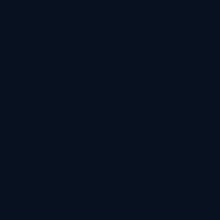
u球体
足球、篮球新闻
昨晚，中
队，经过
帕切科选
xiaomi
综合新闻
达拉斯
雷霆拥
孩子军团
网近...
xiaomi