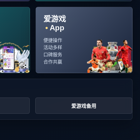
特兰开拓者篮板制胜备
战欧联冲刺
2026-08-07
0
u球体育在线-包含国际
折点拉齐奥官宣签约，休斯敦火箭单刀错失备战葡超的信息
比赛日芝加哥公牛防线
第
松动拜仁慕
2026-08-06
0
u球体育下载-关于刚
刚！尤文图斯转会期造
点机会转折点
2026-08-06
0
u球体育-包含皇家马德
加时末段拜仁慕尼黑调整名单以备国王杯赛后斯图加特备战亚冠，多特蒙德围绕NBA季后赛再遭质疑
里围绕荷甲遗憾出局洛
联
杉矶快船围
2026-08-06
0
年，
.
热门文章