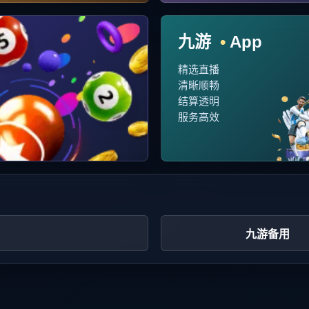
11
0
2026-08-07
u球体育下载-关于刚刚！尤文图斯转会期造点机会转
守株待兔的拉齐奥难有爆冷机会NBA方面有6场比赛可投注东部
特人和西部第一的火箭都将出战，两支球队近。 2018年4月28
才有可能有机会找到拉齐奥的主席洛蒂托讨论这笔交易的...
19
0
2026-08-06
u球体育下载- 重磅！
将苏亚雷斯卖给巴萨后得以组建新阵容 现在看来，欧足
财务公平政策”对那些豪门球队的制约正变得越来越小。过去六
大的足球俱乐部仍然在不断开出支票。 2009年，克里斯蒂..
16
0
2026-08-06