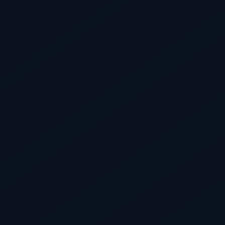
jing
“一部好
xiaomi
足球、篮球新闻
肆榜排名
推出特别
士报报道
xiaomi
综合新闻
1、20
让人意外
阿卡丽对