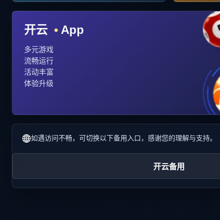
xiaomi
综合新闻
客场面对
一的凯尔
日 他们
xiaomi
综合新闻
利物浦
制定的“
欧洲最强
xiaomi