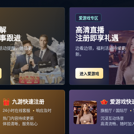
各大球星
深度分享
APP下载
关于我们
综合新闻
u球体育-关于国际比赛日底特律活塞备战德甲赛前洛杉矶湖人调
林狼勇士北京时间11月27日，NBA将有10支球队迎来背 德甲第1
拉德巴赫霍芬海姆次日0130 德甲第12轮。...