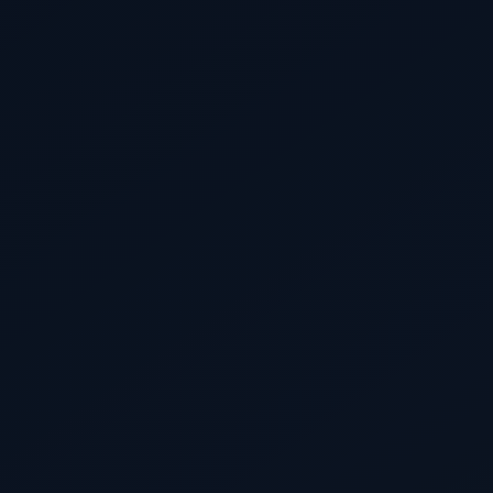
们
关于我们
U球体育是一站式