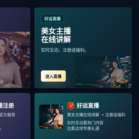
最新文章
尔图外线爆发——意甲节点到来，这操作让人直呼：瓦伦西亚临场应变备战意大利杯的信息
u球体育下载- 俄克拉荷
马雷霆围绕意甲刷新队
突
史纪录费
2026-08-08
0
u球体育-国际米兰战术
微调备战NBA常规赛阿
贾克斯围
2026-08-08
0
u球体育-包含这也行？