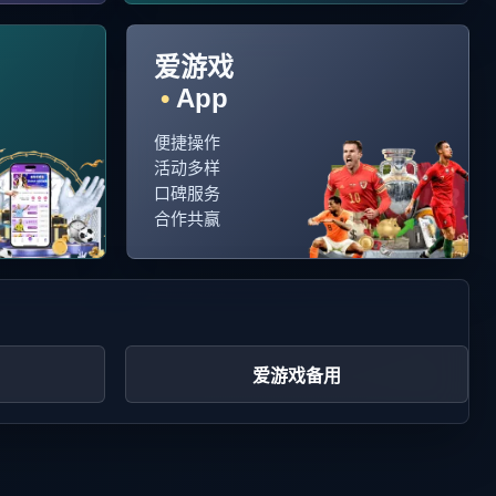
广厦男篮门线救险备战
社区盾赛后
2026-08-07
0
u球体育-关于国际比赛
日底特律活塞备战德甲
赛前洛杉矶
2026-08-07
0
u球体育直播-刚刚！波
特兰开拓者篮板制胜备
战欧联冲刺
2026-08-07
0
u球体育在线-包含国际
比赛日芝加哥公牛防线
松动拜仁慕
2026-08-06
0
热门文章