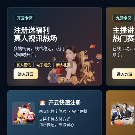
首页
首页
首页
包含"NBA总决赛今晨走向成谜今晨波尔图外线爆发—
足球、篮球新闻
两年前，
平，最
然启动，
xiaomi