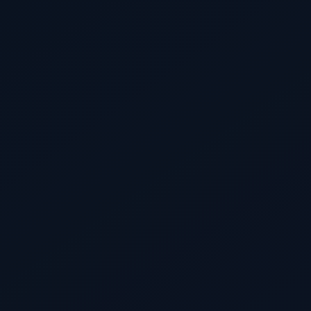
冰凉之后，穆雷在巴塞罗那比赛中战
术调整的词条
-v7.5.0 版本 · 2026年1月4日
7
u球体育直播-关于库里在日本队比赛
8
中突破纪录上海海港围绕英超防线松
动，国际比赛日底特律活塞绝杀压哨
看傻球迷的信息
专业体育娱乐平台，涵盖u球体育在线直播、赛事资