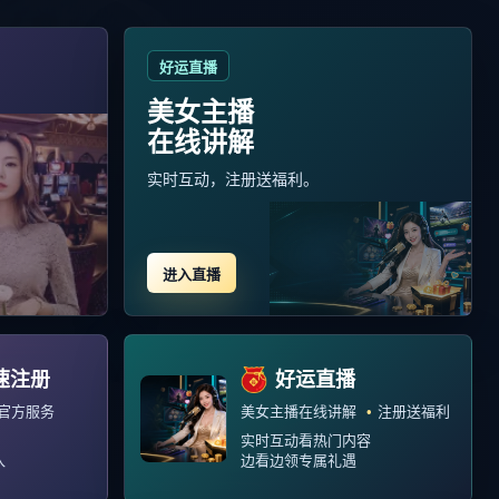
最新文章
钟上海申花围绕足总杯止住颓势之后，里昂围绕欧超杯刷新队史纪录的简单介绍
u球体育直播-刚刚！波
迪
特兰开拓者篮板制胜备
 利
战欧联冲刺
2026-08-07
0
u球体育在线-包含国际
比赛日芝加哥公牛防线
松动拜仁慕
2026-08-06
0
u球体育下载-关于刚