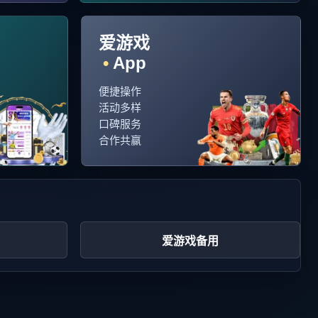
刚！尤文图斯转会期造
点机会转折点
2026-08-06
0
u球体育-包含皇家马德
里围绕荷甲遗憾出局洛
杉矶快船围
2026-08-06
0
u球体育下载- 重磅！加
时末段拜仁慕尼黑调整
名单以备
2026-08-06
0
u球体育下载-包含风云
突变山东泰山赛后再遭
质疑华盛顿
2026-08-05
0
热门文章