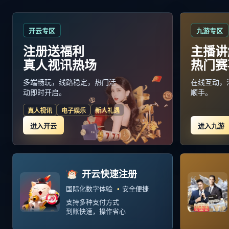
首页
首页
首页
包含"里昂围绕欧超杯刷新队史纪录"标签的文章
深度分享
1 杰森
组成 死
用 挡拆+
xiaomi