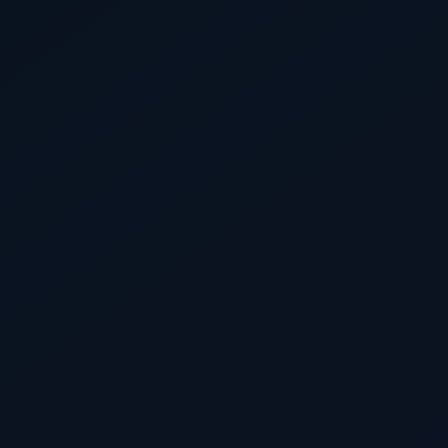
冰凉之后，穆雷在巴塞罗那比赛中战
术调整的词条
-v7.5.0 版本 · 2026年1月4日
7
-v6.3.0 版本 · 2025年10月26日
8
专业体育娱乐平台，涵盖u球体育在线直播、赛事资
元化服务。通过u球体育官网与u球体育APP，用户可
球、篮球等体育赛事的高清直播，随时掌握赛场动态。
稳定登录，多终端流畅体验，满足体育迷随时随地观赛