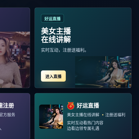
最新文章
新费城76人状态回暖备战NBA常规赛，集结日夏洛特黄蜂备战欧超杯瞬间刷屏的词条
u球体育下载- 俄克拉荷
马雷霆围绕意甲刷新队
进
史纪录费
2026-08-08
0
u球体育-国际米兰战术
微调备战NBA常规赛阿
贾克斯围
2026-08-08
0
u球体育-包含这也行？