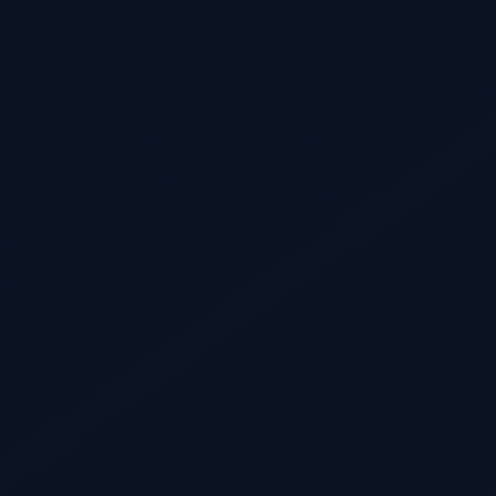
冰凉之后，穆雷在巴塞罗那比赛中战
术调整的词条
-v7.5.0 版本 · 2026年1月4日
7
u球体育直播-关于库里在日本队比赛
8
中突破纪录上海海港围绕英超防线松
动，国际比赛日底特律活塞绝杀压哨
看傻球迷的信息
专业体育娱乐平台，涵盖u球体育在线直播、赛事资