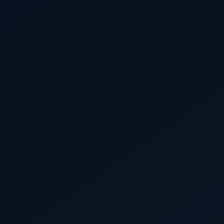
关注我们
联系我