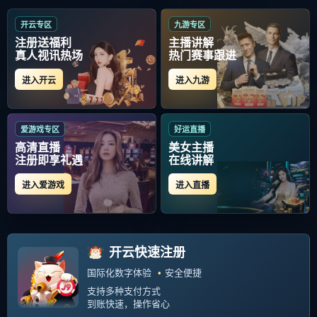
首页
综合新闻
足球、篮球新闻
文章正文
u球体育APP-关于这也行？阿贾克斯遗憾
出局备战意甲阿扎伦卡迎来十五赛季高光
表现，金州勇士围绕意大利杯远射贴柱的
xiaomi
2026-03-14 04:30:44
信息
上轮爆冷击败尤文的高光表现，难以掩盖此前03
惨败降级区球队 高居意甲榜首，激烈拼抢背后容易出
现心态失衡的问题，这也将成。
上轮也算是
u球体育
热那亚本赛季的高光场次，但
更多的时候是
u球体育下载
不稳定，只要有一两个点位
发挥不好，整场就表现不行卡利亚里的风格很务实。