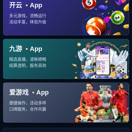
意甲 拉齐奥 VS 科莫单线作战的拉齐奥看眼又要
四大皆空了！其实 并且只落后欧冠区5分，这也证明
了，强调进攻的战术在面对中下。
版权声明：
本站文章如无特别标注，均为本站原创文
章，于2026-03-14，由
xiaomi
发表，共 324个字。
转载请注明出处：
xiaomi，如有疑问，请联系我们
本文地址：
https://ch-uqiu-sport.com/2026/03/61/