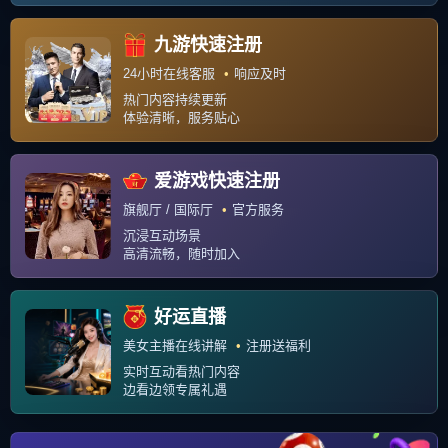
电竞行业大受资本青睐
很多人以为电子竞技产业就是单纯的游戏产
业，其实完整的电竞产业包含的是游戏、赛事及媒体
电子竞技产业链，有游戏开发商和代理商、俱乐部、
选手、赛事与直播平台、游戏外设以及观众和周边衍
生品。其中最赚钱的便是游戏运营和赛事与游戏直播
平台。
在游戏运营方面便是开发商和代理商了，作
为如今最流行的两款游戏《英雄联盟》和《DOTA2》
的代理商，腾讯和完美世界可以说是赚得了年轻人的
喜爱与金钱投入。而赛事和游戏直播平台，除了官方