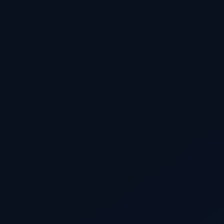
博大V透露QG战队被京东京东收购，随后JD证实发布
声明证实该条消息，称“京东与原初集团联合发布‘三年
发展计划’，投资成立电竞运营子公司，收购原LPL队
伍QG战队与LSPL（英雄联盟甲级联赛）队伍NON，
正式进军英雄联盟职业联赛，朝着世界赛的舞台进
发。”于是，在LPL和LSPL中分别有了JDG战队和
JDM战队。