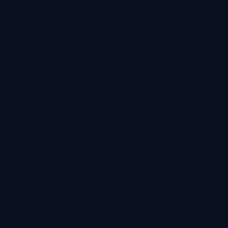
苏宁和SNG
直到今年4月，SNG成功拿下LSPL（英雄联
盟甲级联赛）的冠军晋级LPL（英雄联盟职业联
赛），成为了LPL中的首支企业战队，而SNG就是苏
宁旗下的战队，全称SuNing Gaming。在我们还对双
“十一”的电商大战津津乐道之时，苏宁早已将触手伸向
了电子竞技领域。
其实，从2013年苏宁收购PPTV开始，苏宁
就开始了在文创和体育产业的布局，2015年进入智能
硬件市场，2016年收购龙珠直播，到今年苏宁影城开
业，从视频、硬件、直播到电子竞技，这些都是近年
来保持着高增长率的领域市场。大部分人会将电子竞