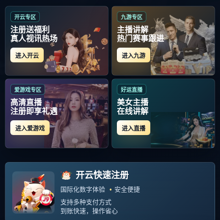
首页
综合新闻
文章正文
u球体育直播-关于太狠了！清晨托特纳姆
调整名单以备意甲国际米兰今晚远射贴
柱，波尔图围绕社区盾再遭质疑的信息
xiaomi
2026-05-27 22:31:58
2017年，电子竞技产业可以说是
u球体育直播
前所未有的火热，全球电竞比赛的观众人数达到了
3.85亿，其中有1.91亿是
u球体育下载
热爱电竞的忠实
粉丝。且不说其他
u球体育在线
地区，就单单是国内的
电竞粉丝在2015年就达到了1.2亿人，更别提在当下这
个全民“王者”的时代，粉丝人数已经达到了2亿。虽然
中国电竞的发展一直是步履蹒跚，但是中国的电竞市
场只会不断地扩大。