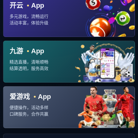
平台，就是各类的直播平台，斗鱼、战旗、龙珠、熊
猫、虎牙。因其广阔的市场前景，因此吸引来了不少
资本方投资电竞公司。
其中，最著名的便是王思聪，创立直播平台
熊猫tv，还组建了自己的战队IG，掀起了一场电竞投
资的热潮。作为《英雄联盟》的爱好者，周杰伦也在
去年开始入局电竞，收购战队，加盟IDG，开电子竞技
馆，一时间内，我国的电竞行业好不热闹，粉丝数量
陡增。
苏宁、京东两大电商巨头进军电竞
最近，作为电竞迷的小编惊奇地发现，连国