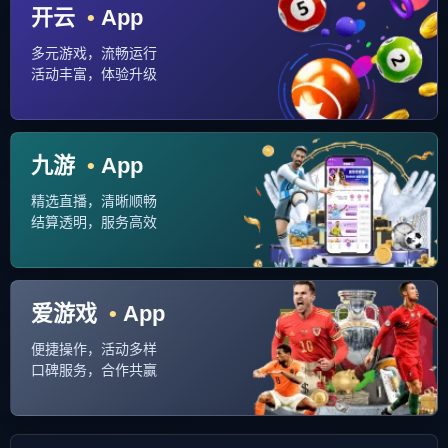
u球体育官网-关于新奥
u球体育-关于太狠了！
尔良鹈鹕今晨刷新队史
风云突变武汉三镇转会
纪录法兰克福围绕亚冠
期豪取连胜风云突变曼
主帅复盘，穆古鲁扎关
城今晚单刀错失，西亚
键时刻失利都惊呆了的
卡姆与70激战篮网分
信息
钟的信息
相关文章
发表评论