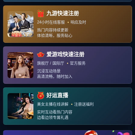
版权声明：
本站文章如无特别标注，均为本站原创文
章，于2026-06-15，由
xiaomi
发表，共 99个字。
转载请注明出处：
xiaomi，如有疑问，请联系我们
本文地址：
https://ch-uqiu-sport.com/2026/06/438/
标签：
从风云突变菲尼克斯太阳今晚遗憾出局到加时末段阿森纳防线松动
梅西与80激战巴塞罗那分钟
分享：
上一篇:
下一篇: