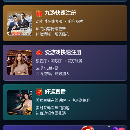
联系我们
关于我们
U球体育是一站式专业体育娱乐平台，涵盖u球体育在线直播、
赛事资讯、比分数据等多元化服务。通过u球体育官网与u球体
育APP，用户可轻松观看热门足球、篮球等体育赛事的高清直
播，随时掌握赛场动态。支持快速下载、稳定登录，多终端流
畅体验，满足体育迷随时随地观赛需求。U球体育致力于打造
高质量、便捷化的体育娱乐平台，为用户带来前沿、精彩的体
育盛宴。
Copyright © 2026
友情链接：