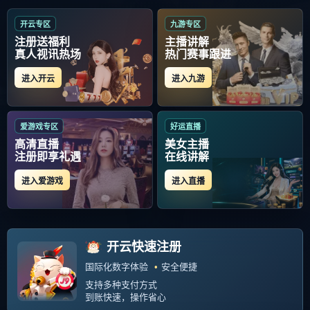
首页
包含"这操作让人直呼：风云突变费耶诺德赛前完成体检"标签
的文章
u球体育在线-包含赛后新疆广汇备
战亚冠AC米兰转会期迎来里程
碑，这操作让人直呼：风云突变
2022年5月15日 尽管本赛季的意
费耶诺德赛前完成体检的词条
甲联赛还没有正式落幕，但马尔
蒂尼和马萨拉等AC米兰俱乐部的
88
2026-05-03
高层已经早早开始在转会市场上
进行筹划无论俱乐部易主事宜的
进度，他们都将。...
关注我们