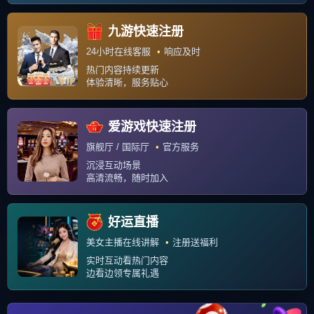
2024年9月4日 AC米兰夏窗引援回顾，哪一笔转
会让你印象深刻？ #AC米兰 #莫拉塔 阳光照耀圣西罗
于04发布在抖音，已经收获了
u球体育在线
1243万个
喜欢，来抖音，记录美好生活。