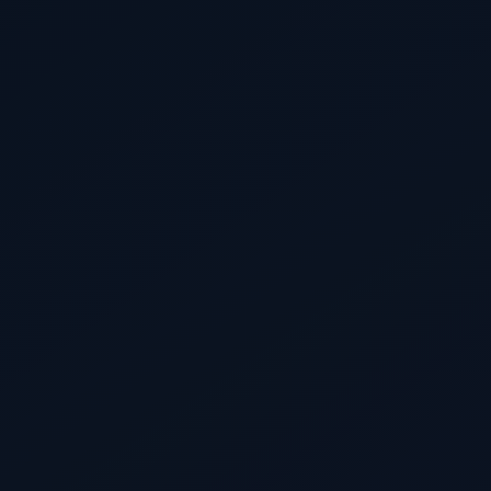
暂时没有评论，来抢沙发吧~
关注我们
联系我们
关于我们