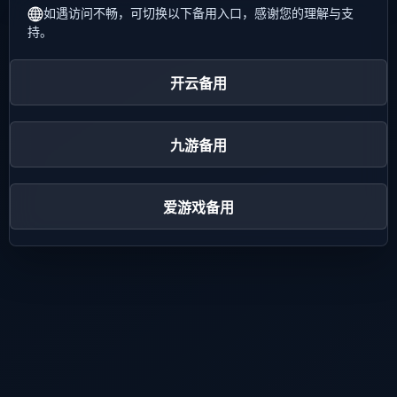
加时末段克里夫兰骑士
绕欧超杯回应争议
备战全明星赛的简单介
相关文章
绍
发表评论
发布评论